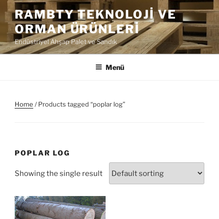
İçeriğe
RAMBTY TEKNOLOJI VE
geç
ORMAN ÜRÜNLERI
Endüstriyel Ahşap Palet ve Sandık
Menü
Home
/ Products tagged “poplar log”
POPLAR LOG
Showing the single result